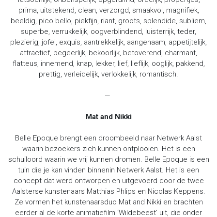
prima, uitstekend, clean, verzorgd, smaakvol, magnifiek,
beeldig, pico bello, piekfijn, riant, groots, splendide, subliem,
superbe, verrukkelijk, oogverblindend, luisterrijk, teder,
plezierig, jofel, exquis, aantrekkelijk, aangenaam, appetijtelijk,
attractief, begeerlijk, bekoorlijk, betoverend, charmant,
flatteus, innemend, knap, lekker, lief, lieflijk, ooglijk, pakkend,
prettig, verleidelijk, verlokkelijk, romantisch.
—
Mat and Nikki
Belle Epoque brengt een droombeeld naar Netwerk Aalst
waarin bezoekers zich kunnen ontplooien. Het is een
schuiloord waarin we vrij kunnen dromen. Belle Epoque is een
tuin die je kan vinden binnenin Netwerk Aalst. Het is een
concept dat werd ontworpen en uitgevoerd door de twee
Aalsterse kunstenaars Matthias Phlips en Nicolas Keppens.
Ze vormen het kunstenaarsduo Mat and Nikki en brachten
eerder al de korte animatiefilm ‘Wildebeest’ uit, die onder