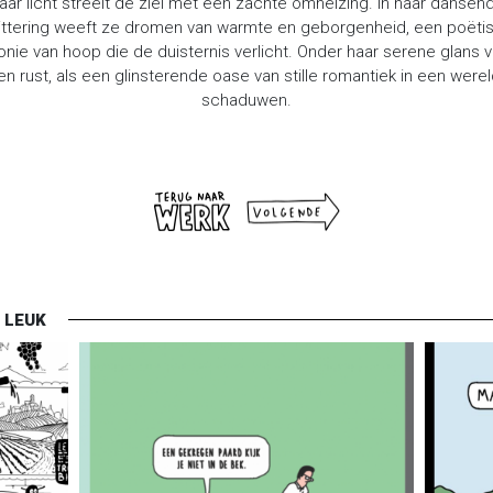
aar licht streelt de ziel met een zachte omhelzing. In haar dansen
ittering weeft ze dromen van warmte en geborgenheid, een poëti
nie van hoop die de duisternis verlicht. Onder haar serene glans 
en rust, als een glinsterende oase van stille romantiek in een werel
schaduwen.
 LEUK