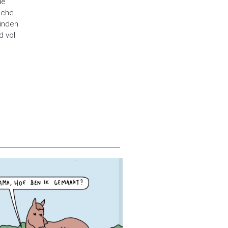
de
sche
vinden
d vol